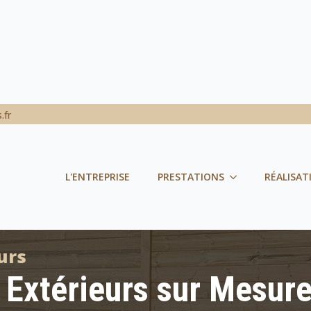
.fr
L'ENTREPRISE
PRESTATIONS
RÉALISAT
urs
abri de jardin carport terrasse
xtérieurs sur Mesure