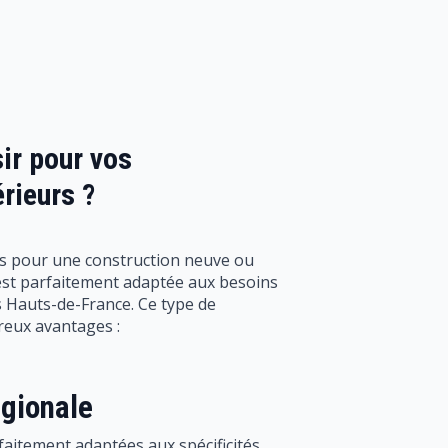
ir pour vos
rieurs ?
is pour une construction neuve ou
st parfaitement adaptée aux besoins
s Hauts-de-France. Ce type de
eux avantages :
égionale
aitement adaptées aux spécificités
mentales des
Hauts-de-France.