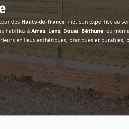
e
cœur des
Hauts-de-France
, met son expertise au ser
s habitiez à
Arras
,
Lens
,
Douai
,
Béthune
, ou même
ieurs en lieux esthétiques, pratiques et durables,
bri de jardin carport terrasse Arras. abri de jardin c