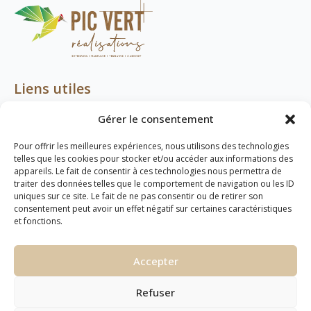
Liens utiles
Gérer le consentement
Accueil
Contact
Pour offrir les meilleures expériences, nous utilisons des technologies
telles que les cookies pour stocker et/ou accéder aux informations des
Mentions légales
appareils. Le fait de consentir à ces technologies nous permettra de
traiter des données telles que le comportement de navigation ou les ID
Plan de site
uniques sur ce site. Le fait de ne pas consentir ou de retirer son
consentement peut avoir un effet négatif sur certaines caractéristiques
et fonctions.
Coordonnées
03 74 95 83 38
Accepter
contact@picvertrealisations.fr
ZAL Le Brunehaut,
Refuser
90 Rue Henri Becquerel,
62161 Marœuil