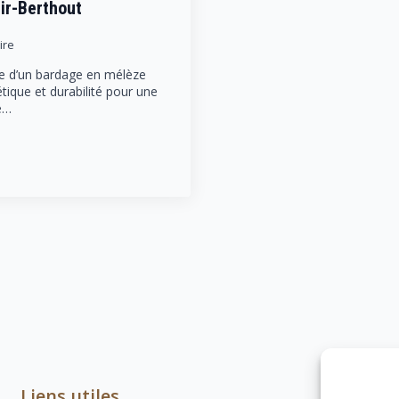
ir-Berthout
ire
e d’un bardage en mélèze
étique et durabilité pour une
ne…
Liens utiles
Coordon