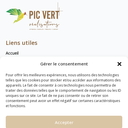
Liens utiles
Accueil
Contact
Gérer le consentement
Mentions légales
Pour offrir les meilleures expériences, nous utilisons des technologies
Plan de site
telles que les cookies pour stocker et/ou accéder aux informations des
appareils. Le fait de consentir à ces technologies nous permettra de
traiter des données telles que le comportement de navigation ou les ID
Coordonnées
uniques sur ce site. Le fait de ne pas consentir ou de retirer son
consentement peut avoir un effet négatif sur certaines caractéristiques
03 74 95 83 38
et fonctions.
contact@picvertrealisations.fr
ZAL Le Brunehaut,
Accepter
90 Rue Henri Becquerel,
62161 Marœuil